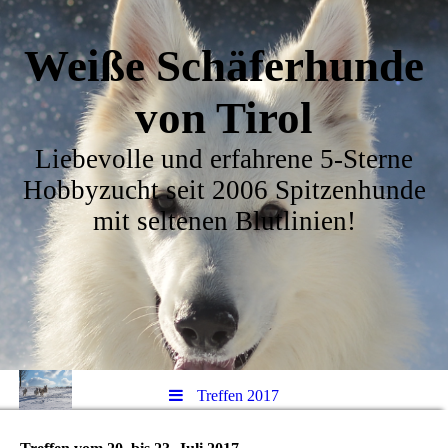
Weiße Schäferhunde
von Tirol
Liebevolle und erfahrene 5-Sterne
Hobbyzucht seit 2006 Spitzenhunde
mit seltenen Blutlinien!
Treffen 2017