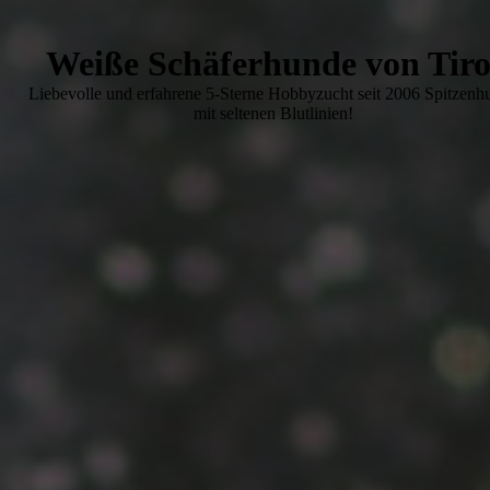
Weiße Schäferhunde von Tiro
Liebevolle und erfahrene 5-Sterne Hobbyzucht seit 2006 Spitzenh
mit seltenen Blutlinien!