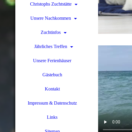
Christophs Zuchtstätte
Unsere Nachkommen
Zuchtinfos
Jährliches Treffen
Unsere Ferienhäuser
Gästebuch
Kontakt
Impressum & Datenschutz
Links
Sitemap