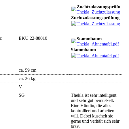
Zuchtzulassungsprüfung
Thekla_Zuchtzulassung.pdf
Zuchtzulassungsprüfung
Thekla_Zuchtzulassung.pdf
r:
EKU 22-88010
Stammbaum
Thekla_Ahnentafel.pdf
(880
Stammbaum
Thekla_Ahnentafel.pdf
(880
ca. 59 cm
ca. 26 kg
V
SG
Thekla ist sehr intelligent
und sehr gut bemuskelt.
Eine Hündin, die alles
kontrolliert und arbeiten
will. Dabei kuschelt sie
gerne und verhält sich sehr
brav.