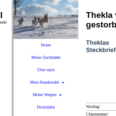
l
Thekla 
unde
gestor
Theklas
Home
Steckbrief
Meine Zuchtstätte
Über mich
Mein Hunderudel
Meine Welpen
Wurftag:
Deckrüden
Chipnummer: